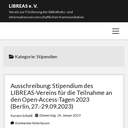
LIBREAS e. V.
Verein zur Förderung der bibliotheks- und
informationswissenschaftlichen Kommunikation
Menü
Willkommen!
öffnen
Neuigkeiten
Mitmachen & Spenden
Kategorie:
Stipendien
Mitgliedschaft
Vorstand
Satzung
Ausschreibung: Stipendium des
LIBREAS-Vereins für die Teilnahme an
Impressum
den Open-Access-Tagen 2023
#L20J – Zwanzig Jahre LIBREAS. Library Ideas
(Berlin, 27.-29.09.2023)
Donnerstag, 26. Januar 2023
Karsten Schuldt
instagram
bluesky
email-
github
Kommentar hinterlassen
form