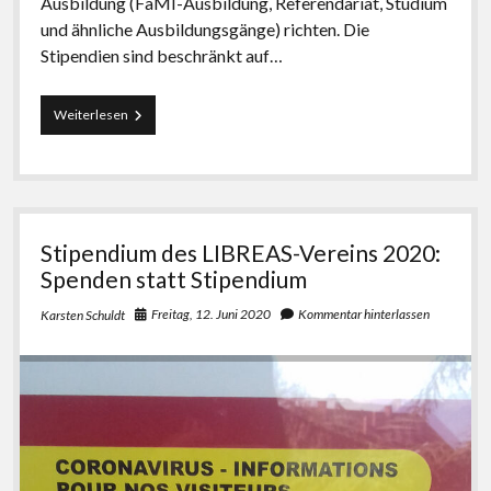
Ausbildung (FaMI-Ausbildung, Referendariat, Studium
und ähnliche Ausbildungsgänge) richten. Die
Stipendien sind beschränkt auf…
Ausschreibung:
Weiterlesen
Stipendium
des
LIBREAS-
Vereins
für
die
Stipendium des LIBREAS-Vereins 2020:
Teilnahme
an
Spenden statt Stipendium
den
Open-
Freitag, 12. Juni 2020
Kommentar hinterlassen
Karsten Schuldt
Access-
Tagen
2023
(Berlin, 27.-29.09.2023)