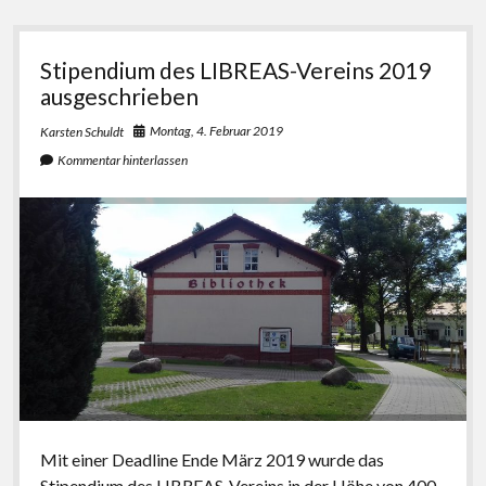
2020:
Spenden
statt
Stipendium des LIBREAS-Vereins 2019
Stipendium
ausgeschrieben
Montag, 4. Februar 2019
Karsten Schuldt
Kommentar hinterlassen
Mit einer Deadline Ende März 2019 wurde das
Stipendium des LIBREAS-Vereins in der Höhe von 400