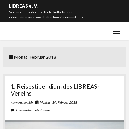
LIBREAS e. V.
Verein zur Förderung der bibliotheks- und
informationswissenschaftlichen Kommunikation
Menü
Willkommen!
öffnen
Neuigkeiten
Mitmachen & Spenden
Monat:
Februar 2018
Mitgliedschaft
Vorstand
Satzung
1. Reisestipendium des LIBREAS-
Vereins
Impressum
Montag, 19. Februar 2018
Karsten Schuldt
#L20J – Zwanzig Jahre LIBREAS. Library Ideas
Kommentar hinterlassen
instagram
bluesky
email-
github
form