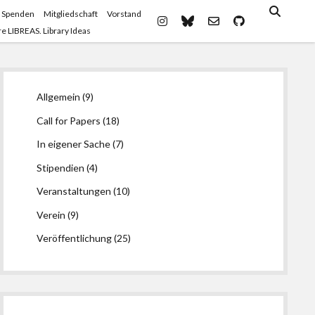
 Spenden
Mitgliedschaft
Vorstand
instagram
bluesky
email-
github
e LIBREAS. Library Ideas
form
Seitenleiste
Allgemein
(9)
Call for Papers
(18)
In eigener Sache
(7)
Stipendien
(4)
Veranstaltungen
(10)
Verein
(9)
Veröffentlichung
(25)