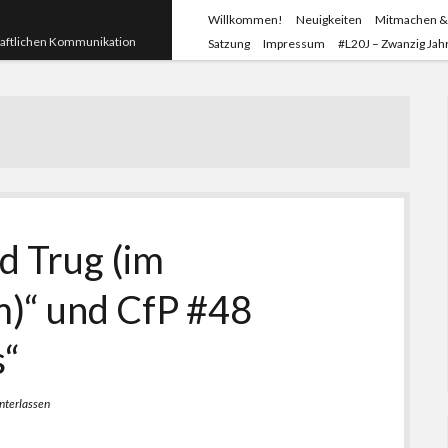
Willkommen!
Neuigkeiten
Mitmachen &
haftlichen Kommunikation
Satzung
Impressum
#L20J – Zwanzig Jahr
d Trug (im
)“ und CfP #48
s“
nterlassen