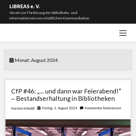
LIBREAS e. V.
Verein zur Förderung der bibliotheks- und
informationswissenschaftlichen Kommunikation
Menü
Willkommen!
öffnen
Neuigkeiten
Mitmachen & Spenden
Monat:
August 2024
Mitgliedschaft
Vorstand
Satzung
CfP #46: „… und dann war Feierabend!”
‒ Bestandserhaltung in Bibliotheken
Impressum
Freitag, 2. August 2024
Kommentar hinterlassen
Karsten Schuldt
#L20J – Zwanzig Jahre LIBREAS. Library Ideas
instagram
bluesky
email-
github
form