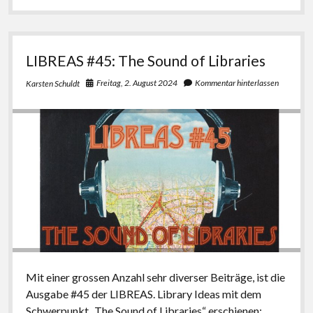
und
dann
war
Feierabend!”
LIBREAS #45: The Sound of Libraries
‒
Bestandserhaltung
Freitag, 2. August 2024
Kommentar hinterlassen
Karsten Schuldt
in
Bibliotheken
Mit einer grossen Anzahl sehr diverser Beiträge, ist die
Ausgabe #45 der LIBREAS. Library Ideas mit dem
Schwerpunkt „The Sound of Libraries“ erschienen: