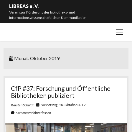
LIBREAS e. V.
Verein zur Förderung der bibliotheks- und
informationswissenschaftlichen Kommunikation
Menü
Willkommen!
öffnen
Neuigkeiten
Mitmachen & Spenden
Monat:
Oktober 2019
Mitgliedschaft
Vorstand
Satzung
CfP #37: Forschung und Öffentliche
Bibliotheken publiziert
Impressum
Donnerstag, 10. Oktober 2019
Karsten Schuldt
#L20J – Zwanzig Jahre LIBREAS. Library Ideas
Kommentar hinterlassen
instagram
bluesky
email-
github
form