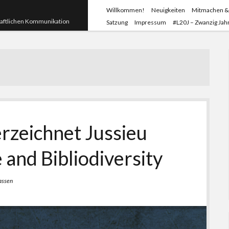
Willkommen!
Neuigkeiten
Mitmachen &
haftlichen Kommunikation
Satzung
Impressum
#L20J – Zwanzig Jahr
rzeichnet Jussieu
 and Bibliodiversity
assen