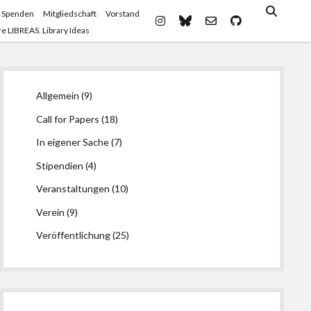
 Spenden
Mitgliedschaft
Vorstand
instagram
bluesky
email-
github
e LIBREAS. Library Ideas
form
Seitenleiste
Allgemein
(9)
Call for Papers
(18)
In eigener Sache
(7)
Stipendien
(4)
Veranstaltungen
(10)
Verein
(9)
Veröffentlichung
(25)