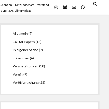
 Spenden
Mitgliedschaft
Vorstand
instagram
bluesky
email-
github
e LIBREAS. Library Ideas
form
Seitenleiste
Allgemein
(9)
Call for Papers
(18)
In eigener Sache
(7)
Stipendien
(4)
Veranstaltungen
(10)
Verein
(9)
Veröffentlichung
(25)