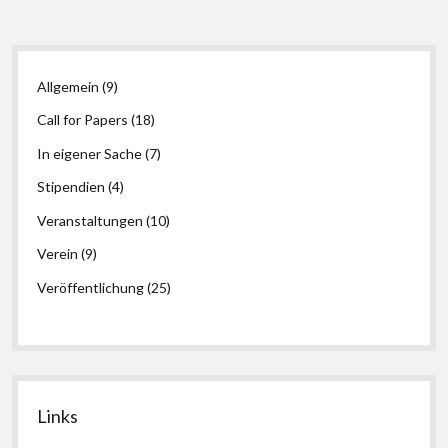
aus
dem
Bibliotheksalltag“
Seitenleiste
erschienen
Allgemein
(9)
Call for Papers
(18)
In eigener Sache
(7)
Stipendien
(4)
Veranstaltungen
(10)
Verein
(9)
Veröffentlichung
(25)
Links