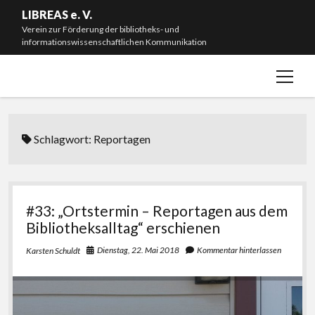
LIBREAS e. V.
Verein zur Förderung der bibliotheks- und
informationswissenschaftlichen Kommunikation
Menü
Willkommen!
öffnen
Neuigkeiten
Mitmachen & Spenden
Schlagwort:
Reportagen
Mitgliedschaft
Vorstand
Satzung
#33: „Ortstermin – Reportagen aus dem
Bibliotheksalltag“ erschienen
Impressum
Dienstag, 22. Mai 2018
Kommentar hinterlassen
Karsten Schuldt
#L20J – Zwanzig Jahre LIBREAS. Library Ideas
instagram
bluesky
email-
github
form