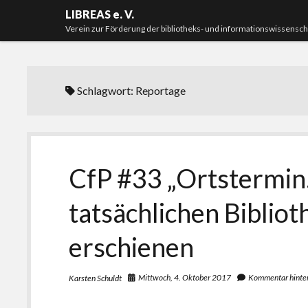
LIBREAS e. V.
Verein zur Förderung der bibliotheks- und informationswissensc
Schlagwort:
Reportage
CfP #33 „Ortstermin
tatsächlichen Bibliot
erschienen
Mittwoch, 4. Oktober 2017
Kommentar hinte
Karsten Schuldt