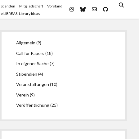
 Spenden
Mitgliedschaft
Vorstand
instagram
bluesky
email-
github
e LIBREAS. Library Ideas
form
Seitenleiste
Allgemein
(9)
Call for Papers
(18)
In eigener Sache
(7)
Stipendien
(4)
Veranstaltungen
(10)
Verein
(9)
Veröffentlichung
(25)