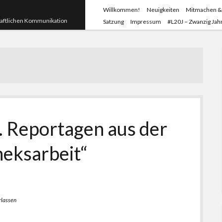
Willkommen!
Neuigkeiten
Mitmachen &
haftlichen Kommunikation
Satzung
Impressum
#L20J – Zwanzig Jahr
. Reportagen aus der
heksarbeit“
rlassen