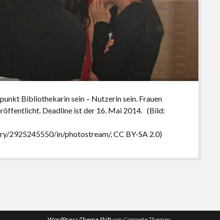
nkt Bibliothekarin sein – Nutzerin sein. Frauen
öffentlicht. Deadline ist der 16. Mai 2014. (Bild:
rary/2925245550/in/photostream/, CC BY-SA 2.0)
WordPress-Theme Shift
von Compete Themes.