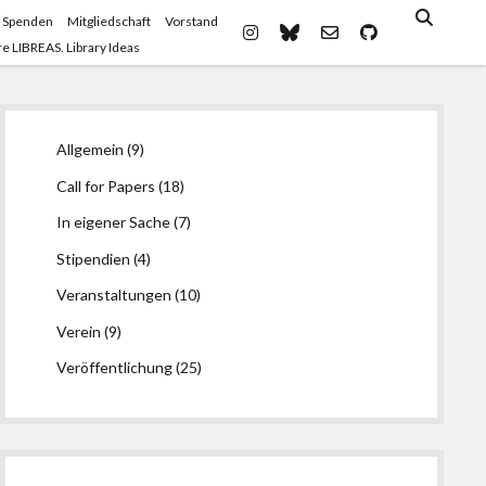
 Spenden
Mitgliedschaft
Vorstand
instagram
bluesky
email-
github
e LIBREAS. Library Ideas
form
Seitenleiste
Allgemein
(9)
Call for Papers
(18)
In eigener Sache
(7)
Stipendien
(4)
Veranstaltungen
(10)
Verein
(9)
Veröffentlichung
(25)