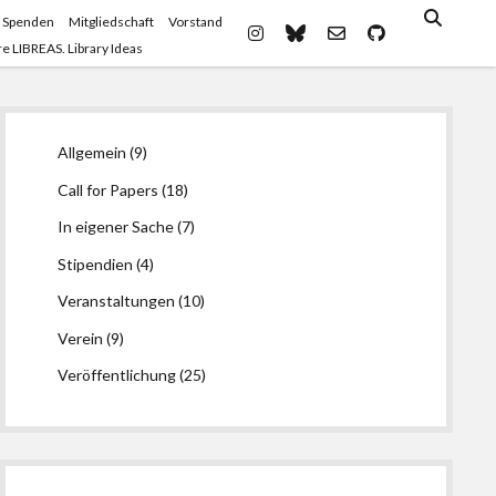
 Spenden
Mitgliedschaft
Vorstand
instagram
bluesky
email-
github
e LIBREAS. Library Ideas
form
Seitenleiste
Allgemein
(9)
Call for Papers
(18)
In eigener Sache
(7)
Stipendien
(4)
Veranstaltungen
(10)
Verein
(9)
Veröffentlichung
(25)