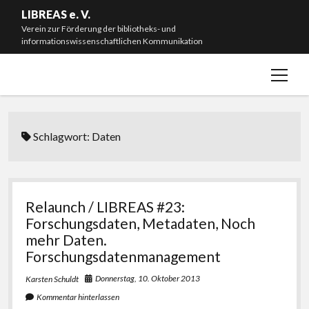
LIBREAS e. V.
Verein zur Förderung der bibliotheks- und
informationswissenschaftlichen Kommunikation
Menü
Willkommen!
öffnen
Neuigkeiten
Mitmachen & Spenden
Schlagwort:
Daten
Mitgliedschaft
Vorstand
Satzung
Relaunch / LIBREAS #23:
Forschungsdaten, Metadaten, Noch
Impressum
mehr Daten.
#L20J – Zwanzig Jahre LIBREAS. Library Ideas
Forschungsdatenmanagement
Donnerstag, 10. Oktober 2013
Karsten Schuldt
instagram
bluesky
email-
github
Kommentar hinterlassen
form