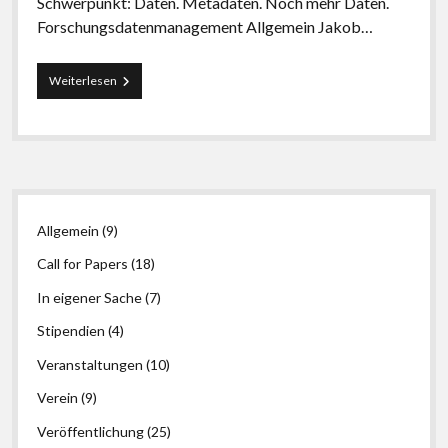
Schwerpunkt: Daten. Metadaten. Noch mehr Daten.
Forschungsdatenmanagement Allgemein Jakob…
Relaunch
Weiterlesen
/
LIBREAS
#23:
Forschungsdaten,
Metadaten,
Noch
Seitenleiste
mehr
Daten.
Allgemein
(9)
Forschungsdatenmanagement
Call for Papers
(18)
In eigener Sache
(7)
Stipendien
(4)
Veranstaltungen
(10)
Verein
(9)
Veröffentlichung
(25)