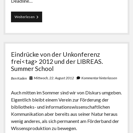
Deadline…
CfP
Weiterlesen
#34:
„90
Jahre
Bibliotheks*wissenschaft
in
Berlin“
Eindrücke von der Unkonferenz
erschienen
frei<tag> 2012 und der LIBREAS.
Summer School
Mittwoch, 22. August 2012
Kommentar hinterlassen
Ben Kaden
Auch mitten im Sommer sind wir von Diskurs umgeben.
Eigentlich bleibt einem Verein zur Förderung der
bibliotheks- und informationswissenschaftlichen
Kommunikation aber bereits aus seiner Natur heraus
wenig anderes, als sich permanent am Förderband der
Wissensproduktion zu bewegen.