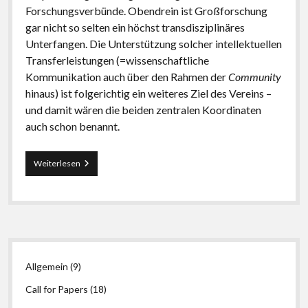
Forschungsverbünde. Obendrein ist Großforschung
gar nicht so selten ein höchst transdisziplinäres
Unterfangen. Die Unterstützung solcher intellektuellen
Transferleistungen (=wissenschaftliche
Kommunikation auch über den Rahmen der
Community
hinaus) ist folgerichtig ein weiteres Ziel des Vereins –
und damit wären die beiden zentralen Koordinaten
auch schon benannt.
Eindrücke
Weiterlesen
von
der
Unkonferenz
frei<tag>
2012
und
Seitenleiste
der
LIBREAS.
Allgemein
(9)
Summer
School
Call for Papers
(18)