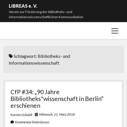
LIBREAS e. V.
Verein zur Förderung der bibliotheks- und
informationswissenschaftlichen Kommunikation
Menü
Willkommen!
öffnen
Neuigkeiten
Mitmachen & Spenden
Schlagwort:
Bibliotheks- und
Mitgliedschaft
Informationswissenschaft
Vorstand
Satzung
CfP #34: „90 Jahre
Impressum
Bibliotheks*wissenschaft in Berlin“
#L20J – Zwanzig Jahre LIBREAS. Library Ideas
erschienen
Mittwoch, 21. März 2018
Karsten Schuldt
instagram
bluesky
email-
github
Kommentar hinterlassen
form