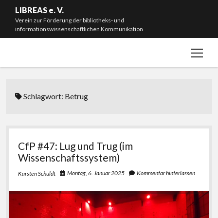
LIBREAS e. V.
Verein zur Förderung der bibliotheks- und
informationswissenschaftlichen Kommunikation
Menü
Willkommen!
öffnen
Neuigkeiten
Mitmachen & Spenden
Schlagwort:
Betrug
Mitgliedschaft
Vorstand
Satzung
CfP #47: Lug und Trug (im
Wissenschaftssystem)
Impressum
Montag, 6. Januar 2025
Kommentar hinterlassen
Karsten Schuldt
#L20J – Zwanzig Jahre LIBREAS. Library Ideas
instagram
bluesky
email-
github
form