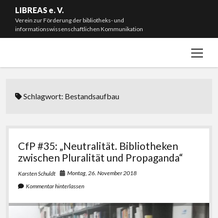
LIBREAS e. V.
Verein zur Förderung der bibliotheks- und
informationswissenschaftlichen Kommunikation
Menü
Willkommen!
öffnen
Neuigkeiten
Mitmachen & Spenden
Schlagwort:
Bestandsaufbau
Mitgliedschaft
Vorstand
Satzung
CfP #35: „Neutralität. Bibliotheken
zwischen Pluralität und Propaganda“
Impressum
Montag, 26. November 2018
Karsten Schuldt
#L20J – Zwanzig Jahre LIBREAS. Library Ideas
Kommentar hinterlassen
instagram
bluesky
email-
github
form