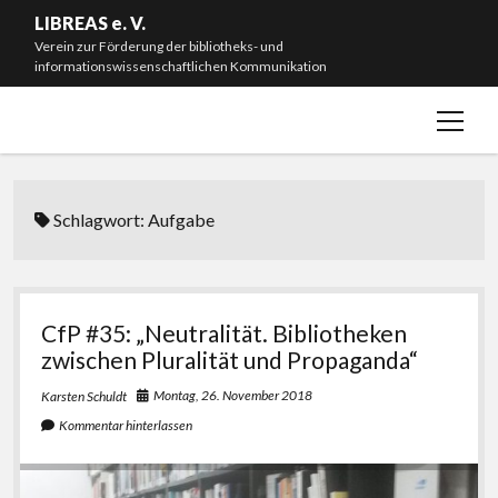
LIBREAS e. V.
Verein zur Förderung der bibliotheks- und
informationswissenschaftlichen Kommunikation
Menü
Willkommen!
öffnen
Neuigkeiten
Mitmachen & Spenden
Schlagwort:
Aufgabe
Mitgliedschaft
Vorstand
Satzung
CfP #35: „Neutralität. Bibliotheken
zwischen Pluralität und Propaganda“
Impressum
Montag, 26. November 2018
Karsten Schuldt
#L20J – Zwanzig Jahre LIBREAS. Library Ideas
Kommentar hinterlassen
instagram
bluesky
email-
github
form