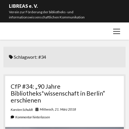
LIBREAS e. V.
Verein zur Förderung der bibliotheks- und
informationswissenschaftlichen Kommunikation
Menü
Willkommen!
öffnen
Neuigkeiten
Mitmachen & Spenden
Schlagwort:
#34
Mitgliedschaft
Vorstand
Satzung
CfP #34: „90 Jahre
Bibliotheks*wissenschaft in Berlin“
Impressum
erschienen
#L20J – Zwanzig Jahre LIBREAS. Library Ideas
Mittwoch, 21. März 2018
Karsten Schuldt
Kommentar hinterlassen
instagram
bluesky
email-
github
form