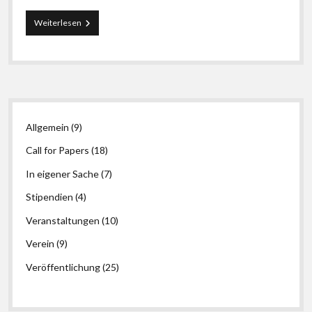
CfP
Weiterlesen
#34:
„90
Jahre
Bibliotheks*wissenschaft
in
Berlin“
Seitenleiste
erschienen
Allgemein
(9)
Call for Papers
(18)
In eigener Sache
(7)
Stipendien
(4)
Veranstaltungen
(10)
Verein
(9)
Veröffentlichung
(25)