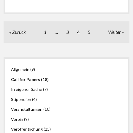
Seitennummerierung
Zurück
1
…
3
4
5
Weiter
der
Beiträge
Seitenleiste
Allgemein
(9)
Call for Papers
(18)
In eigener Sache
(7)
Stipendien
(4)
Veranstaltungen
(10)
Verein
(9)
Veröffentlichung
(25)