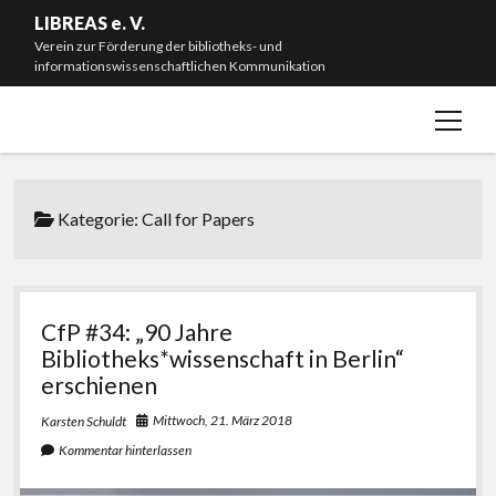
LIBREAS e. V.
Verein zur Förderung der bibliotheks- und
informationswissenschaftlichen Kommunikation
Menü
Willkommen!
öffnen
Neuigkeiten
Mitmachen & Spenden
Kategorie:
Call for Papers
Mitgliedschaft
Vorstand
Satzung
CfP #34: „90 Jahre
Bibliotheks*wissenschaft in Berlin“
Impressum
erschienen
#L20J – Zwanzig Jahre LIBREAS. Library Ideas
Mittwoch, 21. März 2018
Karsten Schuldt
Kommentar hinterlassen
instagram
bluesky
email-
github
form