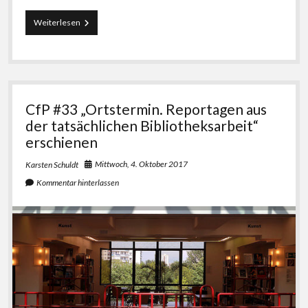
CfP
Weiterlesen
#34:
„90
Jahre
Bibliotheks*wissenschaft
in
Berlin“
CfP #33 „Ortstermin. Reportagen aus
erschienen
der tatsächlichen Bibliotheksarbeit“
erschienen
Mittwoch, 4. Oktober 2017
Karsten Schuldt
Kommentar hinterlassen